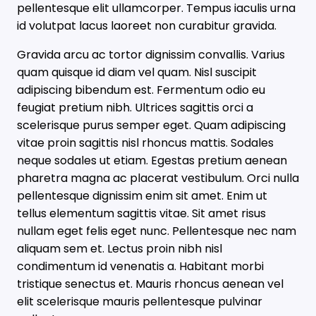
pellentesque elit ullamcorper. Tempus iaculis urna
id volutpat lacus laoreet non curabitur gravida.
Gravida arcu ac tortor dignissim convallis. Varius
quam quisque id diam vel quam. Nisl suscipit
adipiscing bibendum est. Fermentum odio eu
feugiat pretium nibh. Ultrices sagittis orci a
scelerisque purus semper eget. Quam adipiscing
vitae proin sagittis nisl rhoncus mattis. Sodales
neque sodales ut etiam. Egestas pretium aenean
pharetra magna ac placerat vestibulum. Orci nulla
pellentesque dignissim enim sit amet. Enim ut
tellus elementum sagittis vitae. Sit amet risus
nullam eget felis eget nunc. Pellentesque nec nam
aliquam sem et. Lectus proin nibh nisl
condimentum id venenatis a. Habitant morbi
tristique senectus et. Mauris rhoncus aenean vel
elit scelerisque mauris pellentesque pulvinar