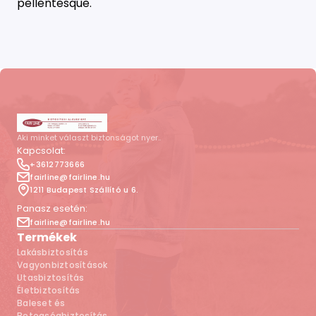
pellentesque.
Aki minket választ biztonságot nyer..
Kapcsolat:
+3612773666
fairline@fairline.hu
1211 Budapest Szállító u 6.
Panasz esetén:
fairline@fairline.hu
Termékek
Lakásbiztosítás
Vagyonbiztosítások
Utasbiztosítás
Életbiztosítás
Baleset és
Betegségbiztosítás