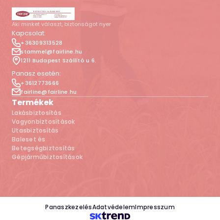
Aki minket választ, biztonságot nyer
Kapcsolat:
+36309313528
stammel@fairline.hu
1211 Budapest Szállító u 6.
Panasz esetén:
+3612773666
fairline@fairline.hu
Termékek
Lakásbiztosítás
Vagyonbiztosítások
Utasbiztosítás
Baleset és
Betegségbiztosítás
Gépjárműbiztosítások
Panaszkezelés
Adatvédelem
Impresszum