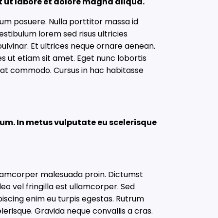
t ut labore et dolore magna aliqua.
tum posuere. Nulla porttitor massa id
estibulum lorem sed risus ultricies
pulvinar. Et ultrices neque ornare aenean.
es ut etiam sit amet. Eget nunc lobortis
utpat commodo. Cursus in hac habitasse
rum. In metus vulputate eu scelerisque
 ullamcorper malesuada proin. Dictumst
eo vel fringilla est ullamcorper. Sed
piscing enim eu turpis egestas. Rutrum
elerisque. Gravida neque convallis a cras.