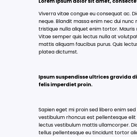
Lorem ipsum dolor sit amet, consectet
Viverra vitae congue eu consequat ac. Di
neque. Blandit massa enim nec dui nunc mat
tristique nulla aliquet enim tortor. Maur
Vitae semper quis lectus nulla at volutpat
mattis aliquam faucibus purus. Quis lect
platea dictumst.
Ipsum suspendisse ultrices gravida di
felis imperdiet proin.
Sapien eget mi proin sed libero enim sed 
vestibulum rhoncus est pellentesque elit u
lectus vestibulum mattis ullamcorper. Dia
tellus pellentesque eu tincidunt tortor al