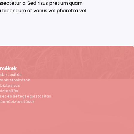
onsectetur a. Sed risus pretium quam
 bibendum at varius vel pharetra vel
rmékek
sbiztosítás
onbiztosítások
biztosítás
biztosítás
set és Betegségbiztosítás
járműbiztosítások