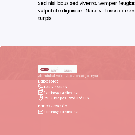
Sed nisi lacus sed viverra. Semper feugia
vulputate dignissim. Nunc vel risus com
turpis.
Aki minket választ biztonságot nyer..
Kapcsolat:
+3612773666
fairline@fairline.hu
1211 Budapest Szállító u 6.
Panasz esetén:
fairline@fairline.hu