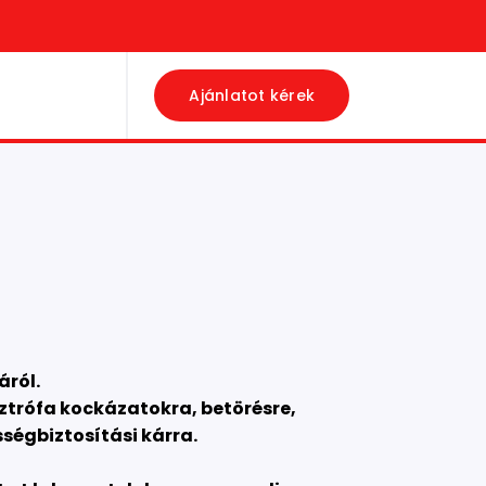
Ajánlatot kérek
áról.
asztrófa kockázatokra, betörésre,
sségbiztosítási kárra.