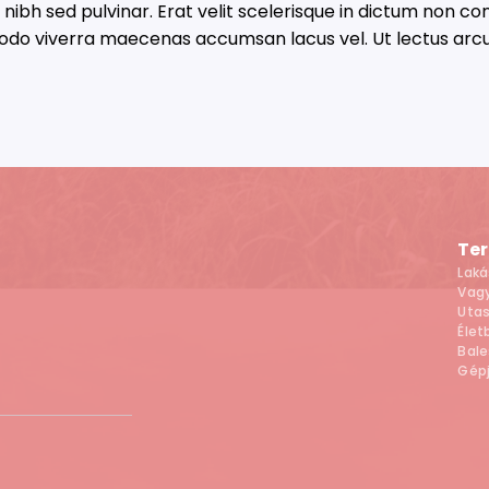
t nibh sed pulvinar. Erat velit scelerisque in dictum non c
modo viverra maecenas accumsan lacus vel. Ut lectus arcu
Te
Laká
Vagy
Utas
Élet
Bale
Gép