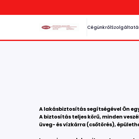
Cégünkről
Szolgáltat
Szerződés
A lakásbiztosítás segítségével Ön e
A biztosítás teljes körű, minden veszé
üveg- és vízkárra (csőtörés), épületha