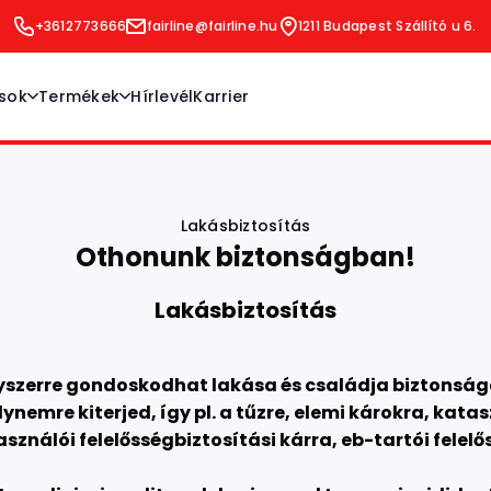
+3612773666
fairline@fairline.hu
1211 Budapest Szállító u 6.
ások
Termékek
Hírlevél
Karrier
ek kezelése
Lakásbiztosítás
Vagyonbiztosítások
Utasbiztosítás
Életbiztosítás
Baleset és Betegségbiztosítás
Lakásbiztosítás
Gépjárműbiztosítások
Othonunk biztonságban!
Lakásbiztosítás
gyszerre gondoskodhat lakása és családja biztonság
lynemre kiterjed, így pl. a tűzre, elemi károkra, kat
sználói felelősségbiztosítási kárra, eb-tartói felelő