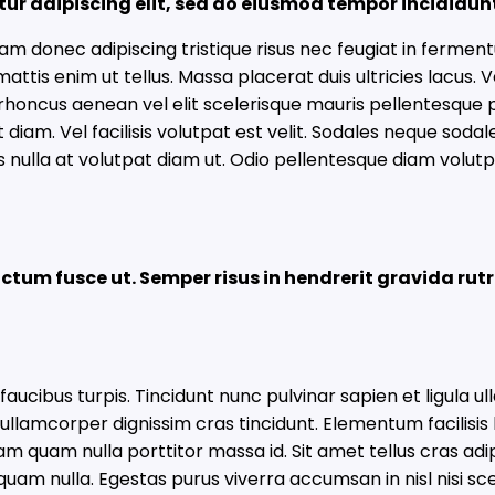
ur adipiscing elit, sed do eiusmod tempor incididun
am donec adipiscing tristique risus nec feugiat in fermen
tis enim ut tellus. Massa placerat duis ultricies lacus. V
is rhoncus aenean vel elit scelerisque mauris pellentesque 
 diam. Vel facilisis volutpat est velit. Sodales neque sodal
us nulla at volutpat diam ut. Odio pellentesque diam vol
ctum fusce ut. Semper risus in hendrerit gravida rut
faucibus turpis. Tincidunt nunc pulvinar sapien et ligula
llamcorper dignissim cras tincidunt. Elementum facilisis l
m quam nulla porttitor massa id. Sit amet tellus cras adi
iquam nulla. Egestas purus viverra accumsan in nisl nisi sc